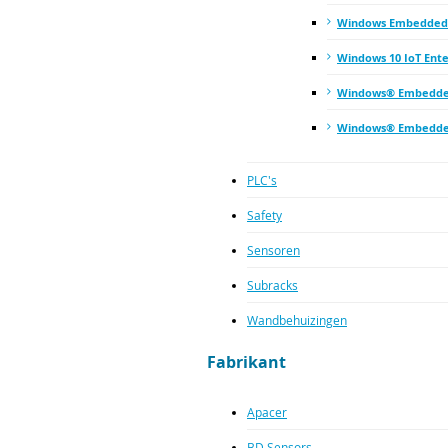
Windows Embedded
Windows 10 IoT Ente
Windows® Embedde
Windows® Embedde
PLC's
Safety
Sensoren
Subracks
Wandbehuizingen
Fabrikant
Apacer
BD Sensors