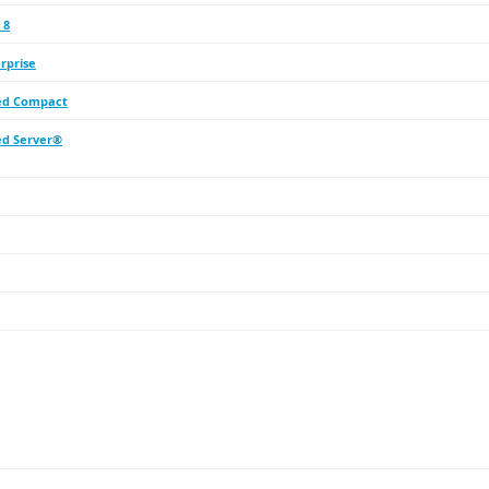
 8
rprise
d Compact
d Server®