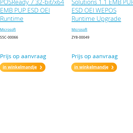
POSReady 7 32-bit/x64
Solutions 1.1 EMB PU
EMB PUP ESD OEI
ESD OEI WEPOS
Runtime
Runtime Upgrade
Microsoft
Microsoft
S5C-00066
ZY8-00049
Prijs op aanvraag
Prijs op aanvraag
in winkelmandje
in winkelmandje