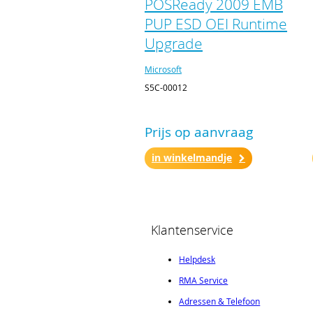
POSReady 2009 EMB
PUP ESD OEI Runtime
Upgrade
Microsoft
S5C-00012
Prijs op aanvraag
in winkelmandje
Klantenservice
Helpdesk
RMA Service
Adressen & Telefoon