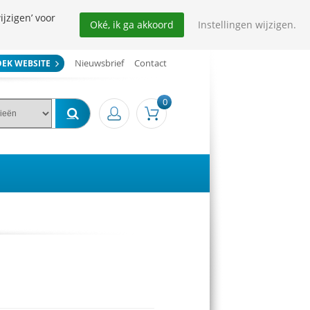
ijzigen’ voor
Oké, ik ga akkoord
Instellingen wijzigen.
Nieuwsbrief
Contact
OEK WEBSITE
0