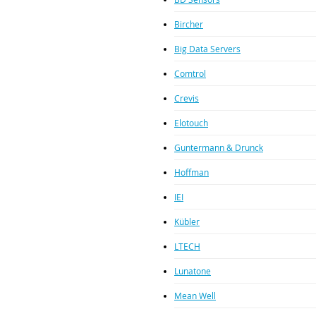
Bircher
Big Data Servers
Comtrol
Crevis
Elotouch
Guntermann & Drunck
Hoffman
IEI
Kübler
LTECH
Lunatone
Mean Well