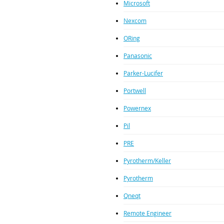
Microsoft
Nexcom
ORing
Panasonic
Parker-Lucifer
Portwell
Powernex
Pil
PRE
Pyrotherm/Keller
Pyrotherm
Qneqt
Remote Engineer