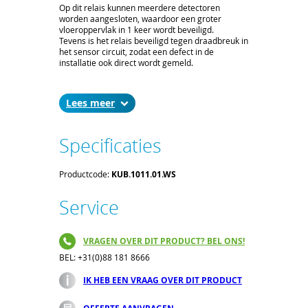
Op dit relais kunnen meerdere detectoren
worden aangesloten, waardoor een groter
vloeroppervlak in 1 keer wordt beveiligd.
Tevens is het relais beveiligd tegen draadbreuk in
het sensor circuit, zodat een defect in de
installatie ook direct wordt gemeld.
Vloerwater detectie wordt veelal gebruikt in
computerruimtes, kelders, machineparken en
Lees
garages.
Het relais is verkrijgbaar voor 230VAC, 115VAC
Specificaties
en 24VDC.
Vloerelectrodes (de sensoren) zijn beschikbaar in
2 uitvoeringen, nl. de cascade electrode (AF) en
de end electrode (AFE) welke is voorzien van een
Productcode:
KUB.1011.01.WS
eindweerstand.
Service
VRAGEN OVER DIT PRODUCT? BEL ONS!
BEL: +31(0)88 181 8666
IK HEB EEN VRAAG OVER DIT PRODUCT