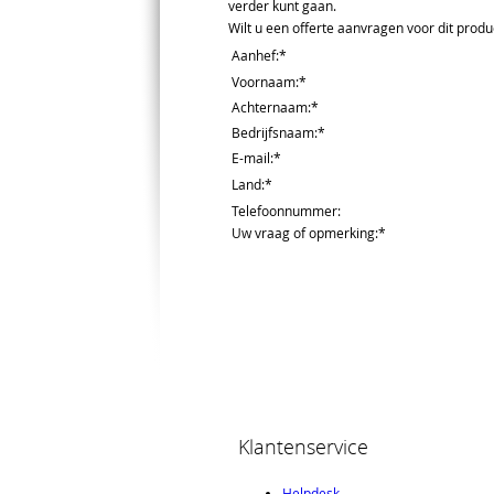
verder kunt gaan.
Wilt u een offerte aanvragen voor dit produc
Aanhef
:*
Voornaam
:*
Achternaam
:*
Bedrijfsnaam
:*
E-mail
:*
Land
:*
Telefoonnummer
:
Uw vraag of opmerking
:*
Klantenservice
Helpdesk