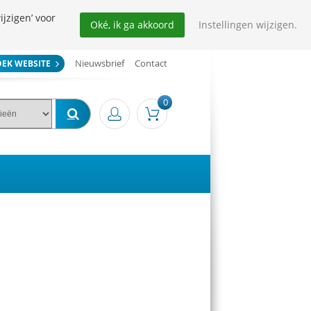
ijzigen’ voor
Oké, ik ga akkoord
Instellingen wijzigen.
Nieuwsbrief
Contact
OEK WEBSITE
0