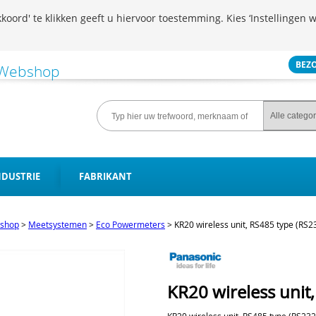
koord' te klikken geeft u hiervoor toestemming. Kies ‘Instellingen w
BEZ
NDUSTRIE
FABRIKANT
shop
>
Meetsystemen
>
Eco Powermeters
>
KR20 wireless unit, RS485 type (RS2
KR20 wireless unit
KR20 wireless unit, RS485 type (RS23