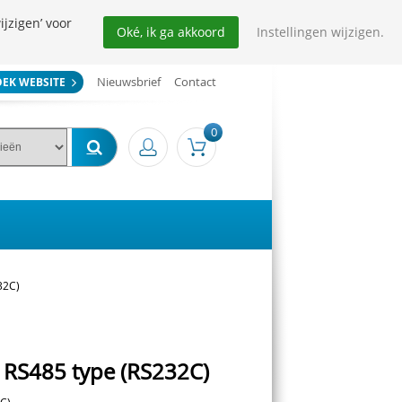
ijzigen’ voor
Oké, ik ga akkoord
Instellingen wijzigen.
Nieuwsbrief
Contact
OEK WEBSITE
0
32C)
, RS485 type (RS232C)
2C)