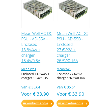
Mean Well AC-DC
Mean Well AC-DC
PSU - AD-55A -
PSU - AD-55B -
Enclosed
Enclosed
13.8V/4A +
27.6V/2A +
charger
charger
13.4V/0.3A
26.5V/0.16A
Mean Well
Mean Well
Enclosed 13.8V/4A +
Enclosed 27.6V/2A +
charger 13.4V/0.3A
charger 26.5V/0.16A
Van
€ 35,64
Van
€ 35,64
Voor € 33,90
Voor € 33,90
in winkelmandje
in winkelmandje