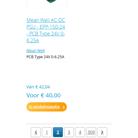
Mean Well AC-DC
PSU - EPP-150-24
- PCB Type 24V 0-
6.25A
Mean Well
PCB Type 24V 0-6.25A
Van
€ 42,04
Voor € 40,00
in winkelmandje
1
2
3
4
309