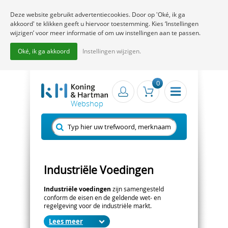
Deze website gebruikt advertentiecookies. Door op 'Oké, ik ga
akkoord' te klikken geeft u hiervoor toestemming. Kies ‘Instellingen
wijzigen’ voor meer informatie of om uw instellingen aan te passen.
Oké, ik ga akkoord
Instellingen wijzigen.
0
Industriële Voedingen
Industriële voedingen
zijn samengesteld
conform de eisen en de geldende wet- en
regelgeving voor de industriële markt.
Deze zijn er in verschillende uitvoeringen;
Lees
Programmeerbaar, Chassis mount, DIN-Rail, LED-