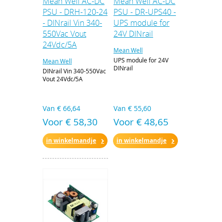
Mean Well AC-DC
Mean Well AC-DC
PSU - DRH-120-24
PSU - DR-UPS40 -
- DINrail Vin 340-
UPS module for
550Vac Vout
24V DINrail
24Vdc/5A
Mean Well
UPS module for 24V
Mean Well
DINrail
DINrail Vin 340-550Vac
Vout 24Vdc/5A
Van
€ 66,64
Van
€ 55,60
Voor € 58,30
Voor € 48,65
in winkelmandje
in winkelmandje