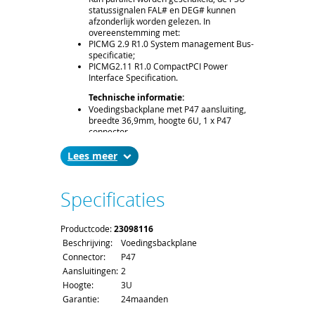
statussignalen FAL# en DEG# kunnen
afzonderlijk worden gelezen. In
overeenstemming met:
PICMG 2.9 R1.0 System management Bus-
specificatie;
PICMG2.11 R1.0 CompactPCI Power
Interface Specification.
Technische informatie:
Voedingsbackplane met P47 aansluiting,
breedte 36,9mm, hoogte 6U, 1 x P47
connector.
Leveringsomvang:
Lees
Voedingsbackplane met één P47
connector (1stuks);
AC kabelboom (500mm);
Specificaties
AC kabelboom kit.
Levertijd en Transport:
Productcode:
De levertijd bedraagt ca. 2 á 3 weken. Bij
23098116
het afronden van uw bestelling kunt u de
Beschrijving:
Voedingsbackplane
gewenste leverdatum aangeven;
Connector:
P47
Voor het afleveren van de
Aansluitingen:
2
voedingsbackplane gelden de standaard
Hoogte:
order- en verzendkosten.
3U
Garantie:
24maanden