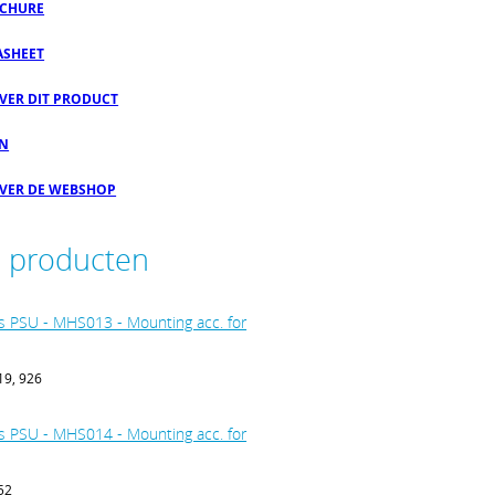
CHURE
ASHEET
OVER DIT PRODUCT
EN
OVER DE WEBSHOP
e producten
s PSU - MHS013 - Mounting acc. for
19, 926
s PSU - MHS014 - Mounting acc. for
52