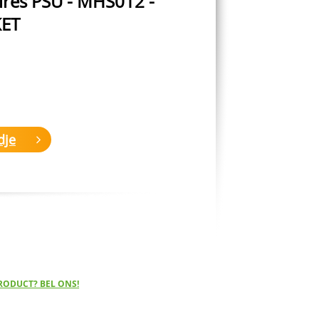
ires PSU - MHS012 -
ET
dje
RODUCT? BEL ONS!