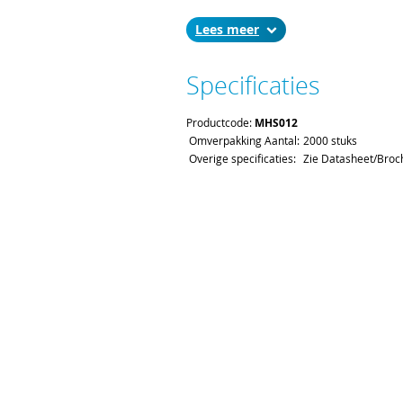
Lees
Specificaties
Productcode:
MHS012
Omverpakking Aantal:
2000 stuks
Overige specificaties:
Zie Datasheet/Broc