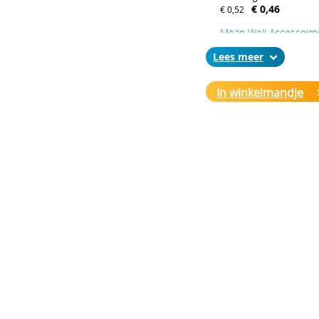
€ 0,46
€ 0,52
Mean Well Accessoire
case 910
Lees
Mounting acc. for case 9
€ 0,64
€ 0,74
In winkelmandje
Mean Well Accessoire
case 943
Mounting acc. for case 9
€ 0,59
€ 0,68
Mean Well Accessoire
case 931, 971
Mounting acc. for case 9
€ 0,59
€ 0,68