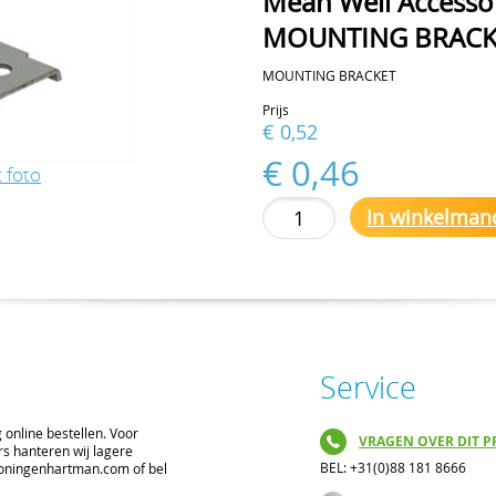
Mean Well Accesso
MOUNTING BRACK
MOUNTING BRACKET
Prijs
€ 0,52
€ 0,46
 foto
In winkelman
Service
online bestellen. Voor
VRAGEN OVER DIT P
rs hanteren wij lagere
BEL: +31(0)88 181 8666
@koningenhartman.com of bel