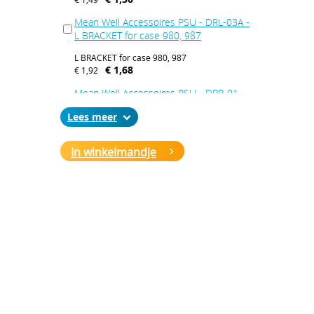
Mean Well Accessoires PSU - DRL-03A -
L BRACKET for case 980, 987
L BRACKET for case 980, 987
€ 1,68
€ 1,92
Mean Well Accessoires PSU - DRP-01 -
MOUNTING PLATE
Lees
MOUNTING PLATE
€ 1,93
€ 2,21
In winkelmandje
Mean Well Accessoires PSU - DRP-01A -
Fix plate for case 203, 205, 978, 999
Fix plate for case 203, 205, 978, 999
€ 3,90
€ 4,46
Mean Well Accessoires PSU - DRP-02 -
DIN-RAIL clip
DIN-RAIL clip
€ 1,44
€ 1,65
Mean Well Accessoires PSU - DRP-03 -