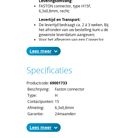
Leveringsomvang:
FASTON connector, type H15F,
6,3x0,8mm, recht;
Levertijd en Transport:
De levertijd bedraagt ca. 2 á 3 weken. Bij
het afronden van uw bestelling kunt u de
gewenste leverdatum aangeven;
Voor het afleveren van een Connector
H15F gelden de standaard order- en
verzendkosten.
Lees
Specificaties
Productcode:
69001733
Beschrijving:
Faston connector
Type:
H
Contactpunten:
15
Afmeting:
6,3x0,8mm
Garantie:
24maanden
Lees