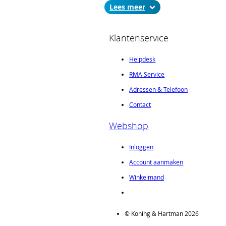
Diepte:
171,93mm
Lees
Connector:
H15M
Garantie:
24maanden
Klantenservice
Helpdesk
RMA Service
Adressen & Telefoon
Contact
Webshop
Inloggen
Account aanmaken
Winkelmand
© Koning & Hartman 2026