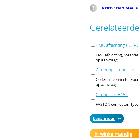
IK HEB EEN VRAAG 
Gerelateerd
EMC afdichting 6U, R
 breedte 12HP, diepte
onnector H15M.
EMC afdichting, roestvas
op aanvraag
n. Bij het afronden van uw
rdatum aangeven;
Codering connector
 gelden de standaard order-
Codering connector voor
op aanvraag
Connector H15F
FASTON connector, Type 
op aanvraag
Lees
In winkelmandje