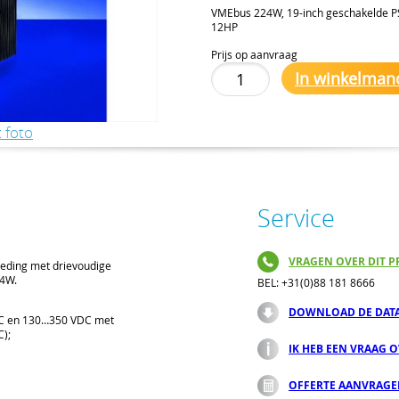
VMEbus 224W, 19-inch geschakelde PSU
12HP
Prijs op aanvraag
In winkelman
 foto
Service
VRAGEN OVER DIT P
oeding met drievoudige
24W.
BEL: +31(0)88 181 8666
DOWNLOAD DE DAT
AC en 130…350 VDC met
C);
IK HEB EEN VRAAG 
OFFERTE AANVRAG