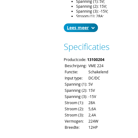
Spanning (1): 5V;
Spanning (2): 15V;
Spanning (3): -15V;
Stroom (1): 28A;
Stroom (2): 5,6A;
Stroom (3): 2,4A;
Lees
Vermogen: 150W.
Leveringsomvang:
Specificaties
19” compatibel voeding, hoogte 6U,
171,93mm (160mm bord diepte), c
Levertijd en Transport:
Productcode:
13100204
De levertijd bedraagt ca. 2 á 3 weke
Beschrijving:
VME 224
bestelling kunt u de gewenste leve
Functie:
Schakelend
Voor het afleveren van een voeding
Input type:
DC/DC
en verzendkosten.
Spanning (1):
5V
Spanning (2):
15V
Spanning (3):
-15V
Stroom (1):
28A
Stroom (2):
5,6A
Stroom (3):
2,4A
Vermogen:
224W
Breedte:
12HP
Hoogte:
6U