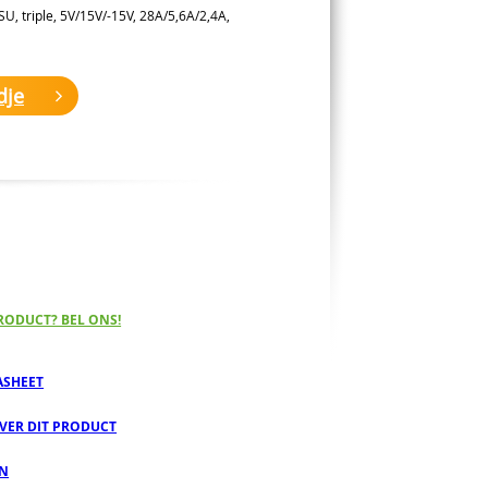
, triple, 5V/15V/-15V, 28A/5,6A/2,4A,
dje
RODUCT? BEL ONS!
ASHEET
OVER DIT PRODUCT
EN