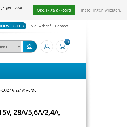
ijzigen’ voor
Oké, ik ga akkoord
Instellingen wijzigen.
Nieuwsbrief
Contact
OEK WEBSITE
0
5,6A/2,4A, 224W, AC/DC
15V, 28A/5,6A/2,4A,