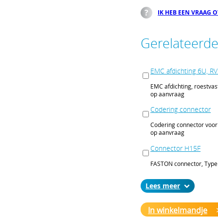
IK HEB EEN VRAAG 
Gerelateerd
EMC afdichting 6U, R
 breedte 12HP, diepte
onnector H15M.
EMC afdichting, roestvas
op aanvraag
n. Bij het afronden van uw
rdatum aangeven;
Codering connector
 gelden de standaard order-
Codering connector voor
op aanvraag
Connector H15F
FASTON connector, Type 
op aanvraag
Lees
In winkelmandje