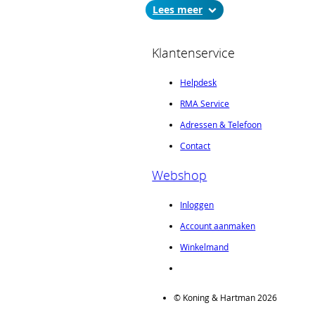
Diepte:
171,93mm
Lees
Connector:
H15M
Garantie:
24maanden
Klantenservice
Helpdesk
RMA Service
Adressen & Telefoon
Contact
Webshop
Inloggen
Account aanmaken
Winkelmand
© Koning & Hartman 2026