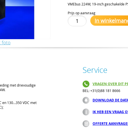
VMEbus 224W, 19-inch geschakelde PS
Prijs op aanvraag
In winkelman
 foto
Service
VRAGEN OVER DIT P
oeding met drievoudige
24W.
BEL: +31(0)88 181 8666
DOWNLOAD DE DAT
AC en 130…350 VDC met
C);
IK HEB EEN VRAAG 
OFFERTE AANVRAG