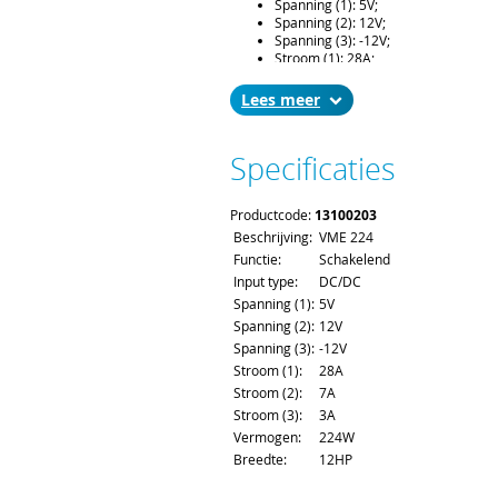
Spanning (1): 5V;
Spanning (2): 12V;
Spanning (3): -12V;
Stroom (1): 28A;
Stroom (2): 7A;
Stroom (3): 3A;
Lees
Vermogen: 224W.
Leveringsomvang:
Specificaties
19” compatibel voeding, hoogte 6U,
171,93mm (160mm bord diepte), c
Levertijd en Transport:
Productcode:
13100203
De levertijd bedraagt ca. 2 á 3 weke
Beschrijving:
VME 224
bestelling kunt u de gewenste leve
Functie:
Schakelend
Voor het afleveren van een voeding
Input type:
DC/DC
en verzendkosten.
Spanning (1):
5V
Spanning (2):
12V
Spanning (3):
-12V
Stroom (1):
28A
Stroom (2):
7A
Stroom (3):
3A
Vermogen:
224W
Breedte:
12HP
Hoogte:
6U