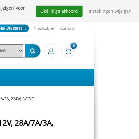
ijzigen’ voor
Oké, ik ga akkoord
Instellingen wijzigen.
Nieuwsbrief
Contact
OEK WEBSITE
0
7A/3A, 224W, AC/DC
12V, 28A/7A/3A,