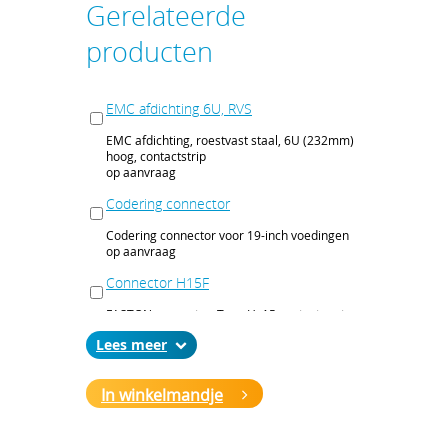
Gerelateerde
producten
EMC afdichting 6U, RVS
EMC afdichting, roestvast staal, 6U (232mm)
hoog, contactstrip
op aanvraag
Codering connector
Codering connector voor 19-inch voedingen
op aanvraag
Connector H15F
FASTON connector, Type H, 15 contactpunten,
6,3x0,8 mm
Lees
op aanvraag
In winkelmandje