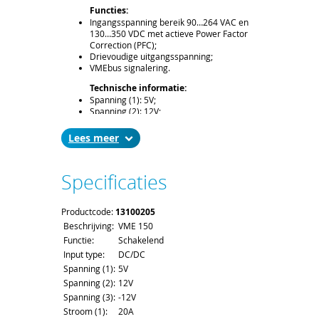
Functies:
Ingangsspanning bereik 90…264 VAC en
130…350 VDC met actieve Power Factor
Correction (PFC);
Drievoudige uitgangsspanning;
VMEbus signalering.
Technische informatie:
Spanning (1): 5V;
Spanning (2): 12V;
Spanning (3): -12V;
Stroom (1): 20A;
Lees
Stroom (2): 4A;
Stroom (3): 3A;
Vermogen: 150W.
Specificaties
Leveringsomvang:
19” compatibel voeding, hoogte 6U,
Productcode:
breedte 8HP, diepte 171,93mm (160mm
13100205
bord diepte), connector H15M.
Beschrijving:
VME 150
Functie:
Schakelend
Levertijd en Transport:
Input type:
DC/DC
De levertijd bedraagt ca. 2 á 3 weken. Bij
het afronden van uw bestelling kunt u de
Spanning (1):
5V
gewenste leverdatum aangeven;
Spanning (2):
12V
Voor het afleveren van een voeding
Spanning (3):
-12V
gelden de standaard order- en
Stroom (1):
20A
verzendkosten.