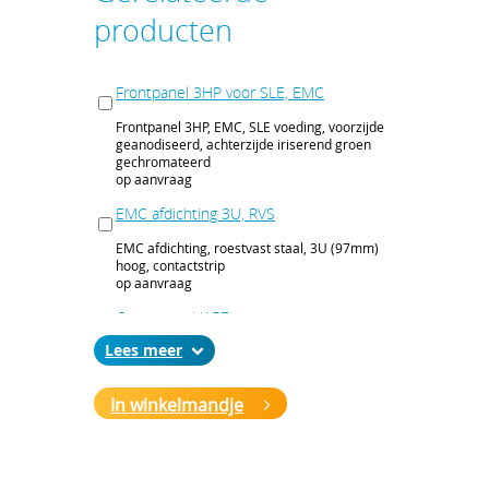
producten
Frontpanel 3HP voor SLE, EMC
Frontpanel 3HP, EMC, SLE voeding, voorzijde
geanodiseerd, achterzijde iriserend groen
gechromateerd
op aanvraag
EMC afdichting 3U, RVS
EMC afdichting, roestvast staal, 3U (97mm)
hoog, contactstrip
op aanvraag
Connector H15F
Lees
FASTON connector, Type H, 15 contactpunten,
6,3x0,8 mm
op aanvraag
In winkelmandje