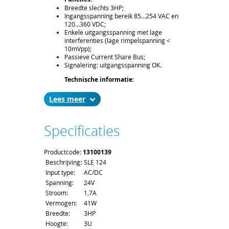
Breedte slechts 3HP;
Ingangsspanning bereik 85…254 VAC en
120…360 VDC;
Enkele uitgangsspanning met lage
interferenties (lage rimpelspanning <
10mVpp);
Passieve Current Share Bus;
Signalering: uitgangsspanning OK.
Technische informatie:
Spanning: 24V;
Stroom: 1,7A;
Lees
Vermogen: 41W.
Leveringsomvang:
Specificaties
19” compatibel voeding, hoogte 3U,
breedte 3HP, diepte 171,93mm (160mm
bord diepte), connector H15M.
Productcode:
13100139
Levertijd en Transport:
Beschrijving:
SLE 124
De levertijd bedraagt ca. 2 á 3 weken. Bij
Input type:
AC/DC
het afronden van uw bestelling kunt u de
Spanning:
24V
gewenste leverdatum aangeven;
Voor het afleveren van een voeding
Stroom:
1,7A
gelden de standaard order- en
Vermogen:
41W
verzendkosten.
Breedte:
3HP
Hoogte:
3U