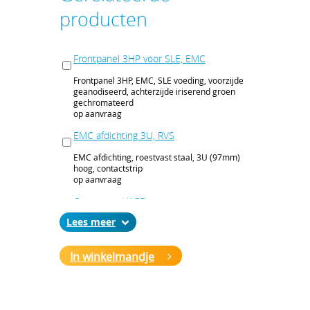
producten
Frontpanel 3HP voor SLE, EMC
Frontpanel 3HP, EMC, SLE voeding, voorzijde
geanodiseerd, achterzijde iriserend groen
gechromateerd
op aanvraag
EMC afdichting 3U, RVS
EMC afdichting, roestvast staal, 3U (97mm)
hoog, contactstrip
op aanvraag
Connector H15F
Lees
FASTON connector, Type H, 15 contactpunten,
6,3x0,8 mm
op aanvraag
In winkelmandje