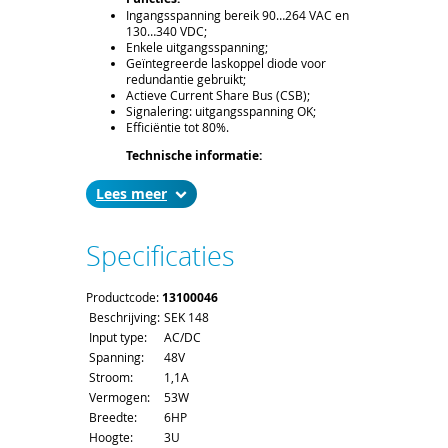
Ingangsspanning bereik 90…264 VAC en
130…340 VDC;
Enkele uitgangsspanning;
Geïntegreerde laskoppel diode voor
redundantie gebruikt;
Actieve Current Share Bus (CSB);
Signalering: uitgangsspanning OK;
Efficiëntie tot 80%.
Technische informatie:
Spanning: 48V;
Stroom: 1,1A;
Lees
Vermogen: 53W.
Leveringsomvang:
Specificaties
19” compatibel voeding, hoogte 3U,
breedte 6HP, diepte 171,93mm (160mm
bord diepte), connector H15M, codering
Productcode:
strip (gemonteerd).
13100046
Beschrijving:
SEK 148
Levertijd en Transport:
Input type:
AC/DC
De levertijd bedraagt ca. 2 á 3 weken. Bij
Spanning:
48V
het afronden van uw bestelling kunt u de
gewenste leverdatum aangeven;
Stroom:
1,1A
Voor het afleveren van een voeding
Vermogen:
53W
gelden de standaard order- en
Breedte:
6HP
verzendkosten.
Hoogte:
3U