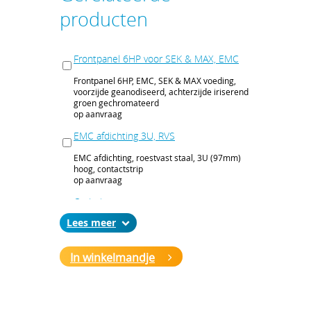
producten
Frontpanel 6HP voor SEK & MAX, EMC
Frontpanel 6HP, EMC, SEK & MAX voeding,
voorzijde geanodiseerd, achterzijde iriserend
groen gechromateerd
op aanvraag
EMC afdichting 3U, RVS
EMC afdichting, roestvast staal, 3U (97mm)
hoog, contactstrip
op aanvraag
Codering connector
Lees
Codering connector voor 19-inch voedingen
op aanvraag
In winkelmandje
Connector H15F
FASTON connector, Type H, 15 contactpunten,
6,3x0,8 mm
op aanvraag