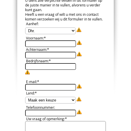
U dient alle verplichte velden in dit formulier op
de juiste manier in te vullen, alvorens u verder
kunt gaan.
Heeft u een vraag of wilt u met ons in contact
komen verzoeken wij u dit formulier in te vullen.
Aanhef
:
Voornaam
:*
Achternaam
:*
Bedrijfsnaam
:*
E-mail
:*
Land
:*
Telefoonnummer
:
Uw vraag of opmerking
:*