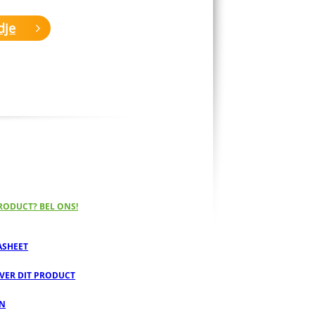
dje
RODUCT? BEL ONS!
ASHEET
OVER DIT PRODUCT
EN