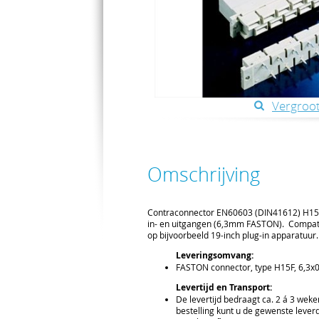
Vergroot
Omschrijving
Contraconnector EN60603 (DIN41612) H15F
in- en uitgangen (6,3mm FASTON). Compa
op bijvoorbeeld 19-inch plug-in apparatuur.
Leveringsomvang:
FASTON connector, type H15F, 6,3x
Levertijd en Transport:
De levertijd bedraagt ca. 2 á 3 weke
bestelling kunt u de gewenste leve