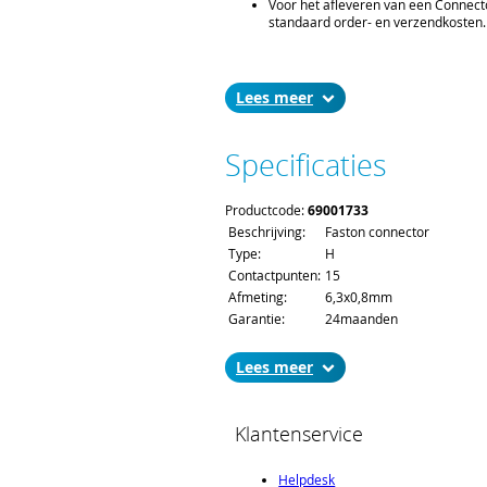
Voor het afleveren van een Connect
standaard order- en verzendkosten.
Lees
Specificaties
Productcode:
69001733
Beschrijving:
Faston connector
Type:
H
Contactpunten:
15
Afmeting:
6,3x0,8mm
Garantie:
24maanden
Lees
Klantenservice
Helpdesk