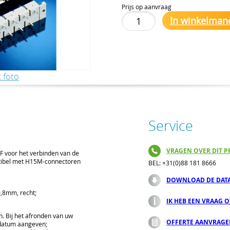
Prijs op aanvraag
In winkelman
 foto
Service
VRAGEN OVER DIT P
 voor het verbinden van de
tibel met H15M-connectoren
BEL: +31(0)88 181 8666
DOWNLOAD DE DAT
0,8mm, recht;
IK HEB EEN VRAAG 
n. Bij het afronden van uw
OFFERTE AANVRAG
rdatum aangeven;