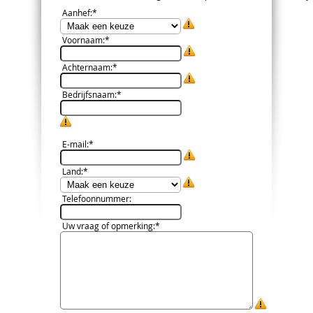
Aanhef
:*
Voornaam
:*
Achternaam
:*
Bedrijfsnaam
:*
E-mail
:*
Land
:*
Telefoonnummer
:
Uw vraag of opmerking
:*