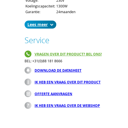
Voltage:
230V
lezen in het display.
Koelingscapaciteit:
1300W
Garantie:
24maanden
De compacte
airconditioners zijn
verkrijgbaar in capaciteit van 300W tot
Lees
4000W, en bieden naast een
aantrekkelijke prijs/prestatie verhouding,
Service
bovendien eenvoudige installatie en
onderhoud. Bovendien zijn ze vaak 1 op 1
uitwisselbaar al geïnstalleerde
VRAGEN OVER DIT PRODUCT? BEL ONS!
airconditioners.
BEL: +31(0)88 181 8666
Meer weten? Neem contact met ons op of
kijk in onze webshop onder Spectracool
DOWNLOAD DE DATASHEET
Slimfit.
IK HEB EEN VRAAG OVER DIT PRODUCT
OFFERTE AANVRAGEN
IK HEB EEN VRAAG OVER DE WEBSHOP