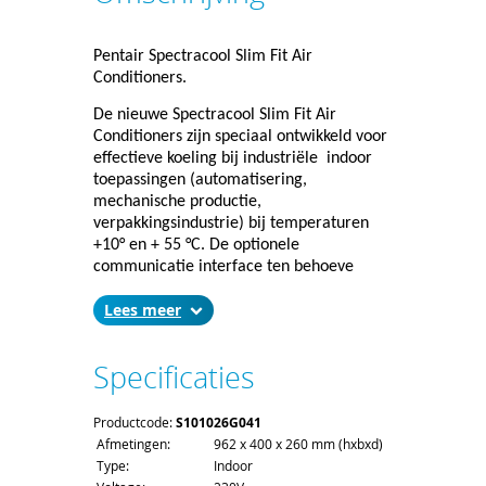
Pentair Spectracool Slim Fit Air
Conditioners.
De nieuwe Spectracool Slim Fit Air
Conditioners zijn speciaal ontwikkeld voor
effectieve koeling bij industriële
indoor
toepassingen (automatisering,
mechanische productie,
verpakkingsindustrie) bij temperaturen
+10° en + 55 °C. De optionele
communicatie interface ten behoeve
monitoring, maakt het mogelijk de
Lees
airconditioner te verbinden naar een
hoger gelegen management systeem.
Door middel van standaard interfaces
Specificaties
(USB, Ethernet)
en protocollen
(SNMP,
Modbus, TCP, Profibus, Ethernet/IP), is het
mogelijk de status, performance gegevens
Productcode:
S101026G041
en foutmeldingen van de koelunits overal
Afmetingen:
962 x 400 x 260 mm (hxbxd)
ter wereld beschikbaar te hebben. Tevens
Type:
Indoor
zijn alle belangrijke parameters af te