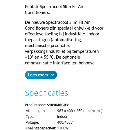
Pentair Spectracool Slim Fit Air
Conditioners.
De nieuwe Spectracool Slim Fit Air
Conditioners zijn speciaal ontwikkeld voor
effectieve koeling bij industriële
indoor
toepassingen (automatisering,
mechanische productie,
verpakkingsindustrie) bij temperaturen
+10° en + 55 °C. De optionele
communicatie interface ten behoeve
monitoring, maakt het mogelijk de
Lees
airconditioner te verbinden naar een
hoger gelegen management systeem.
Door middel van standaard interfaces
Specificaties
(USB, Ethernet)
en protocollen
(SNMP,
Modbus, TCP, Profibus, Ethernet/IP), is het
mogelijk de status, performance gegevens
Productcode:
S101046G031
en foutmeldingen van de koelunits overal
Afmetingen:
963 x 400 x 260 mm (hxbxd)
ter wereld beschikbaar te hebben. Tevens
Type:
Indoor
zijn alle belangrijke parameters af te
Voltage:
400/460V
lezen in het display.
Koelingscapaciteit:
1300W