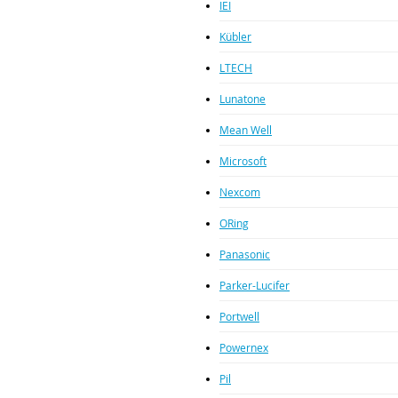
IEI
Kübler
LTECH
Lunatone
Mean Well
Microsoft
Nexcom
ORing
Panasonic
Parker-Lucifer
Portwell
Powernex
Pil