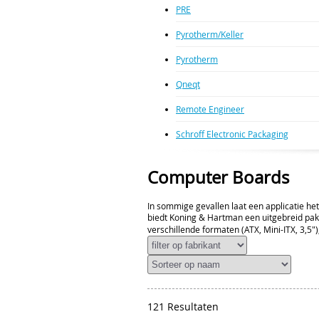
PRE
Pyrotherm/Keller
Pyrotherm
Qneqt
Remote Engineer
Schroff Electronic Packaging
Computer Boards
In sommige gevallen laat een applicatie het
biedt Koning & Hartman een uitgebreid pa
verschillende formaten (ATX, Mini-ITX, 3,5
wij het juiste moederboard.
121 Resultaten