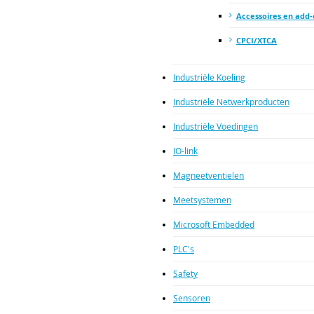
Accessoires en add-
CPCI/XTCA
Industriële Koeling
Industriële Netwerkproducten
Industriële Voedingen
IO-link
Magneetventielen
Meetsystemen
Microsoft Embedded
PLC's
Safety
Sensoren