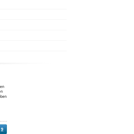
len
en
bben
9