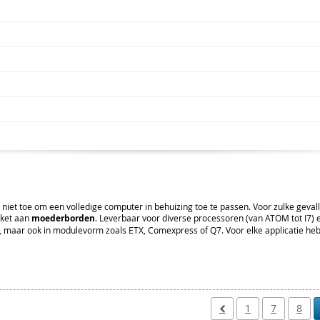
 niet toe om een volledige computer in behuizing toe te passen. Voor zulke geval
kket aan
moederborden
. Leverbaar voor diverse processoren (van ATOM tot I7) 
"), maar ook in modulevorm zoals ETX, Comexpress of Q7. Voor elke applicatie he
1
7
8