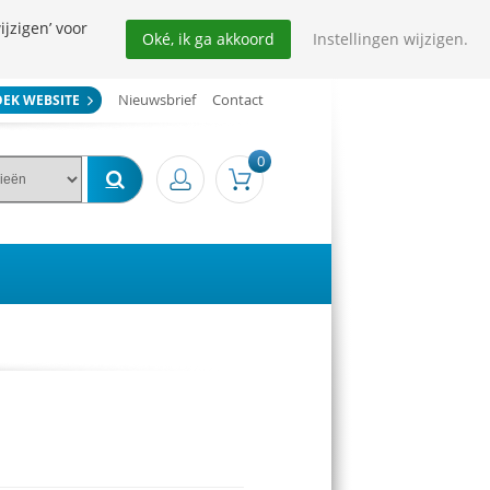
ijzigen’ voor
Oké, ik ga akkoord
Instellingen wijzigen.
Nieuwsbrief
Contact
OEK WEBSITE
0