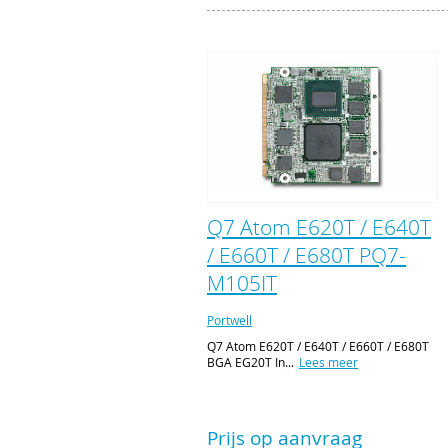
Q7 Atom E620T / E640T
/ E660T / E680T PQ7-
M105IT
Portwell
Q7 Atom E620T / E640T / E660T / E680T
BGA EG20T In...
Lees meer
Prijs op aanvraag