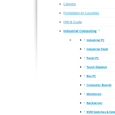
Cabinets
Frontplaten en Cassettes
HMI & Scada
Industrial Computing
Industrial PC
Industrial Flash
Panel PC
Touch Displays
Box PC
Computer Boards
Monitoren
Rackserver
KVM Switches & Ext