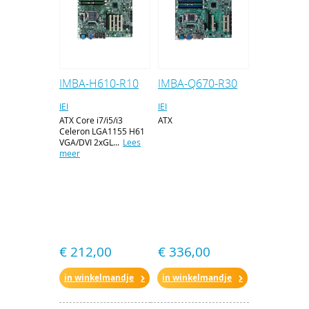
IMBA-H610-R10
IMBA-Q670-R30
IEI
IEI
ATX Core i7/i5/i3
ATX
Celeron LGA1155 H61
VGA/DVI 2xGL...
Lees
meer
€ 212,00
€ 336,00
in winkelmandje
in winkelmandje