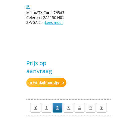
IEI
MicroATX Core i7/i5/i3
Celeron LGA1150 H81
2xVGA 2...
Lees meer
Prijs op
aanvraag
in winkelmandje
1
2
3
4
9