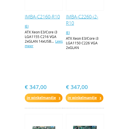
IMBA-C2160-R10
IMBA-C2260-i2-
R10
IEI
ATX Xeon E3/Core i3
IEI
LGA1155 C216 VGA
ATX Xeon E3/Core i3
2xGLAN 14xUSB...
Lees
LGA1150 C226 VGA
meer
2xGLAN
€ 347,00
€ 347,00
in winkelmandje
in winkelmandje