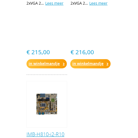
2xVGA 2...
Lees meer
2xVGA 2...
Lees meer
€ 215,00
€ 216,00
in winkelmandje
in winkelmandje
IMB-H810-i2-R10