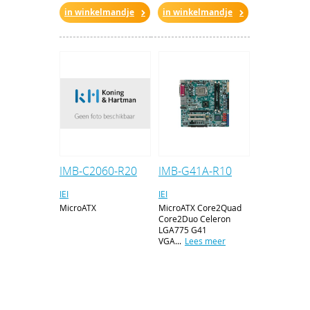
in winkelmandje
in winkelmandje
IMB-C2060-R20
IMB-G41A-R10
IEI
IEI
MicroATX
MicroATX Core2Quad
Core2Duo Celeron
LGA775 G41
VGA...
Lees meer