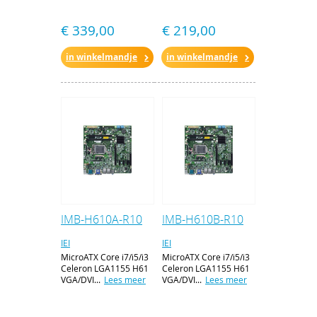
€ 339,00
€ 219,00
in winkelmandje
in winkelmandje
IMB-H610A-R10
IMB-H610B-R10
IEI
IEI
MicroATX Core i7/i5/i3
MicroATX Core i7/i5/i3
Celeron LGA1155 H61
Celeron LGA1155 H61
VGA/DVI...
Lees meer
VGA/DVI...
Lees meer