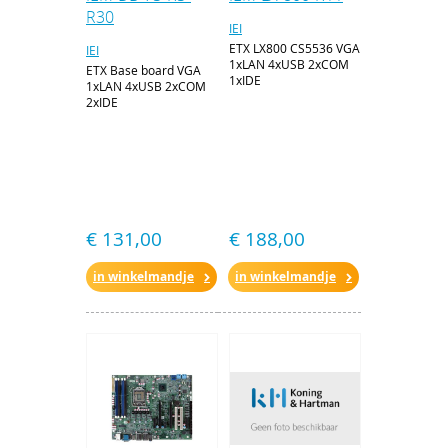
R30
IEI
ETX LX800 CS5536 VGA
IEI
1xLAN 4xUSB 2xCOM
ETX Base board VGA
1xIDE
1xLAN 4xUSB 2xCOM
2xIDE
€ 131,00
€ 188,00
in winkelmandje
in winkelmandje