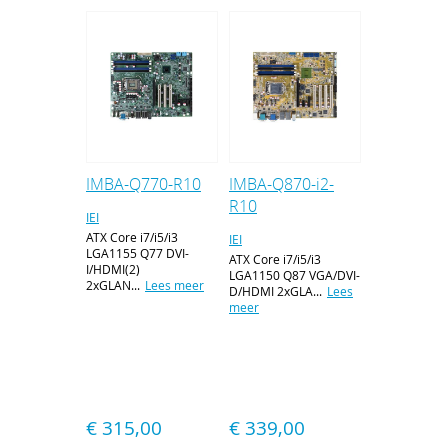
IMBA-Q770-R10
IMBA-Q870-i2-
R10
IEI
ATX Core i7/i5/i3
IEI
LGA1155 Q77 DVI-
ATX Core i7/i5/i3
I/HDMI(2)
LGA1150 Q87 VGA/DVI-
2xGLAN...
Lees meer
D/HDMI 2xGLA...
Lees
meer
€ 315,00
€ 339,00