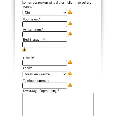
komen verzoeken wij u dit formulier in te vullen.
Aanhef
:
Voornaam
:*
Achternaam
:*
Bedrijfsnaam
:*
E-mail
:*
Land
:*
Telefoonnummer
:
Uw vraag of opmerking
:*