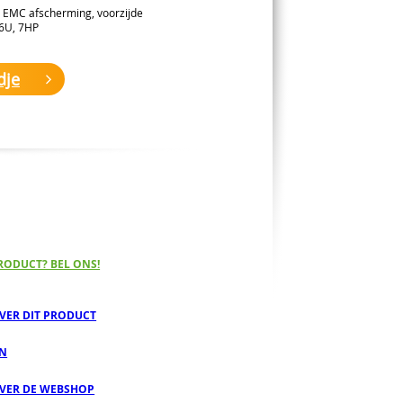
r EMC afscherming, voorzijde
 6U, 7HP
dje
RODUCT? BEL ONS!
OVER DIT PRODUCT
EN
OVER DE WEBSHOP