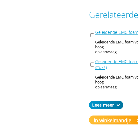
Gerelateerd
Geleidende EMC foam 
Geleidende EMC foam voo
hoog
op aanvraag
Geleidende EMC foam 
stuks)
Geleidende EMC foam voo
hoog
op aanvraag
Metalen inpersnippel 
vernikkeld (10 stuks)
Lees
Metalen inpersnippel voo
(10 stuks)
In winkelmandje
op aanvraag
Metalen inpersnippel 
vernikkeld (100 stuks)