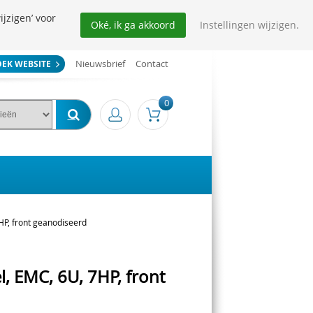
ijzigen’ voor
Oké, ik ga akkoord
Instellingen wijzigen.
Nieuwsbrief
Contact
OEK WEBSITE
0
7HP, front geanodiseerd
l, EMC, 6U, 7HP, front