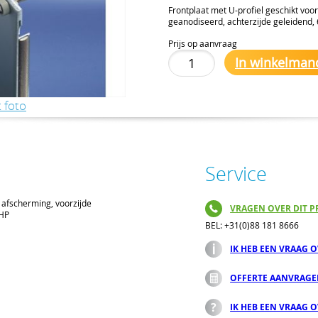
Frontplaat met U-profiel geschikt voo
geanodiseerd, achterzijde geleidend,
Prijs op aanvraag
In winkelman
 foto
Service
 afscherming, voorzijde
VRAGEN OVER DIT P
7HP
BEL: +31(0)88 181 8666
IK HEB EEN VRAAG 
OFFERTE AANVRAG
IK HEB EEN VRAAG 