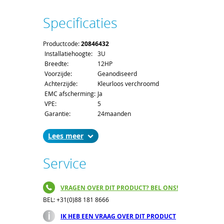
Specificaties
Productcode:
20846432
Installatiehoogte:
3U
Breedte:
12HP
Voorzijde:
Geanodiseerd
Achterzijde:
Kleurloos verchroomd
EMC afscherming:
Ja
VPE:
5
Garantie:
24maanden
Lees
Service
VRAGEN OVER DIT PRODUCT? BEL ONS!
BEL: +31(0)88 181 8666
IK HEB EEN VRAAG OVER DIT PRODUCT