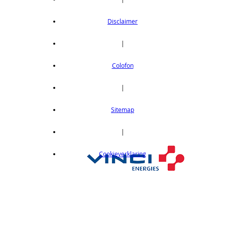
op aanvraag
Roestvast stalen (RVS) inpersnippel voor
Disclaimer
EMC geleidende frontplaten (100 stuks)
Roestvast stalen (RVS) inpersnippel voor EMC
|
geleidende frontplaten (100 stuks)
op aanvraag
Colofon
|
Sitemap
|
Cookieverklaring