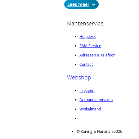
standaard order- en verzendkosten.
Lees
Klantenservice
Helpdesk
RMA Service
Adressen & Telefoon
Contact
Webshop
Inloggen
Account aanmaken
Winkelmand
© Koning & Hartman 2026