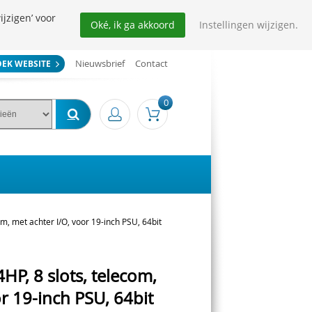
ijzigen’ voor
Oké, ik ga akkoord
Instellingen wijzigen.
Nieuwsbrief
Contact
OEK WEBSITE
0
m, met achter I/O, voor 19-inch PSU, 64bit
HP, 8 slots, telecom,
r 19-inch PSU, 64bit