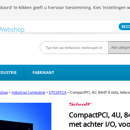
koord' te klikken geeft u hiervoor toestemming. Kies ‘Instellingen w
BEZ
NDUSTRIE
FABRIKANT
shop
>
Industrial Computing
>
CPCI/XTCA
>
CompactPCI, 4U, 84HP, 8 slots, teleco
CompactPCI, 4U, 84
met achter I/O, voo