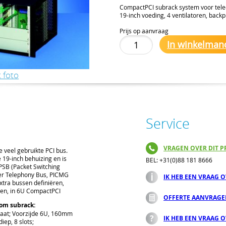
CompactPCI subrack system voor telec
19-inch voeding, 4 ventilatoren, backp
Prijs op aanvraag
In winkelman
 foto
Service
VRAGEN OVER DIT P
 veel gebruikte PCI bus.
 19-inch behuizing en is
BEL: +31(0)88 181 8666
 PSB (Packet Switching
er Telephony Bus, PICMG
IK HEB EEN VRAAG 
extra bussen definiëren,
gen, in 6U CompactPCI
OFFERTE AANVRAG
om subrack:
maat; Voorzijde 6U, 160mm
IK HEB EEN VRAAG 
iep, 8 slots;