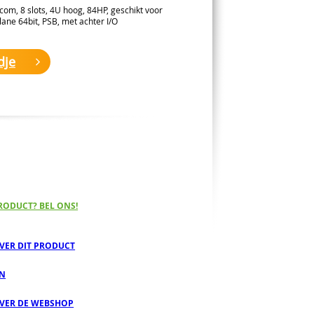
om, 8 slots, 4U hoog, 84HP, geschikt voor
lane 64bit, PSB, met achter I/O
dje
RODUCT? BEL ONS!
OVER DIT PRODUCT
EN
OVER DE WEBSHOP