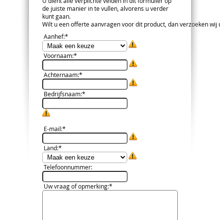
U dient alle verplichte velden in dit formulier op
de juiste manier in te vullen, alvorens u verder
kunt gaan.
Wilt u een offerte aanvragen voor dit product, dan verzoeken wij u 
Aanhef
:*
Voornaam
:*
Achternaam
:*
Bedrijfsnaam
:*
E-mail
:*
Land
:*
Telefoonnummer
:
Uw vraag of opmerking
:*