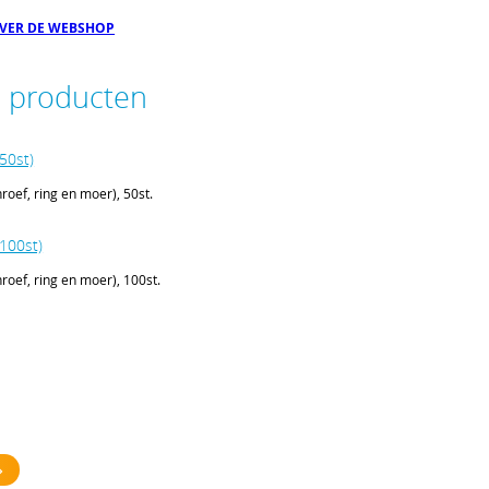
OVER DE WEBSHOP
e producten
50st)
roef, ring en moer), 50st.
100st)
roef, ring en moer), 100st.
, 15kg (2st)
t voor 19” slide mounts, 15kg (2st)