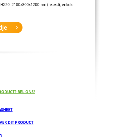
 LHX20, 2100x800x1200mm (hxbxd), enkele
dje
RODUCT? BEL ONS!
ASHEET
OVER DIT PRODUCT
EN