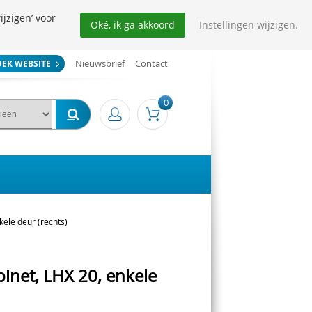
ijzigen’ voor
Oké, ik ga akkoord
Instellingen wijzigen.
Nieuwsbrief
Contact
OEK WEBSITE
0
kele deur (rechts)
binet, LHX 20, enkele