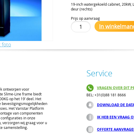
19-inch watergekoeld cabinet, 20kW,
deur (rechts)
Prijs op aanvraag
In winkelman
 foto
Service
VRAGEN OVER DIT P
iek ontworpen voor
te Slime-Line frame biedt
BEL: +31(0)88 181 8666
000KG op het 19’ deel. Het
e bevestigingsmogelijkheden
DOWNLOAD DE DAT
ies. Het Varistar Platform
 montage van componenten
IK HEB EEN VRAAG 
 configuraties in onze
 verzorgen wij graag voor u
e samenstelling.
OFFERTE AANVRAG