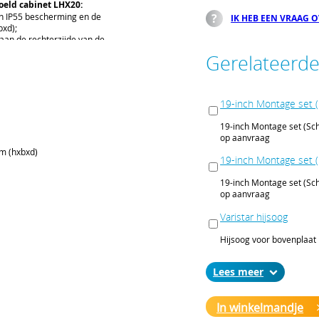
oeld cabinet LHX20:
en IP55 bescherming en de
IK HEB EEN VRAAG 
xd);
aan de rechterzijde van de
 20kW (230 Vac);
Gerelateerd
 te vervangen;
uppelafscheider en condens
ste profielen met
19-inch Montage set (
te schroeven M6 en/of
mum draagvermogen van
19-inch Montage set (Sch
op aanvraag
iept gemonteerd op 225mm;
 (hxbxd)
dingsset(4mm²) verbonden aan
19-inch Montage set (
 DIN EN 50178, VDE 0160;
gepoedercoat. Kast en Frame
19-inch Montage set (Sch
eurstelling is tevens
op aanvraag
Varistar hijsoog
n, 42U, RAL 7021, IP55;
Hijsoog voor bovenplaat
op aanvraag
scharnieren, 3-punts
L 7021;
Lees
Varistar slide rail, kort
nts vergrendelingen en
Slide rail kort is geschik
AL 7021 (2stuks);
In winkelmandje
op aanvraag
erzijde, wateraansluiting