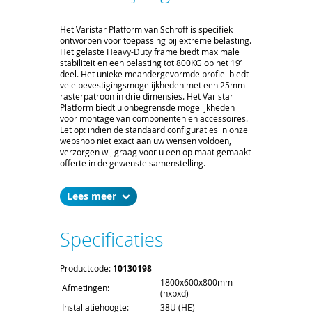
Het Varistar Platform van Schroff is specifiek
ontworpen voor toepassing bij extreme belasting.
Het gelaste Heavy-Duty frame biedt maximale
stabiliteit en een belasting tot 800KG op het 19’
deel. Het unieke meandergevormde profiel biedt
vele bevestigingsmogelijkheden met een 25mm
rasterpatroon in drie dimensies. Het Varistar
Platform biedt u onbegrensde mogelijkheden
voor montage van componenten en accessoires.
Let op: indien de standaard configuraties in onze
webshop niet exact aan uw wensen voldoen,
verzorgen wij graag voor u een op maat gemaakt
offerte in de gewenste samenstelling.
Eigenschappen Varistar MIL cabinet:
Dit MIL cabinet is uitermate geschikt voor
Lees
extreme mobiele situaties, heeft een IP55
bescherming en de afmetingen
1800x600x800mm (hxbxd);
Specificaties
4 staalkabel schokdempers aan de
onderzijde en 2 staalkabel schokdempers
aan de bovenzijde;
Productcode:
10130198
Getest op MIL-STD-901D;
1800x600x800mm
EMC afscherming tegen hoogfrequentie
Afmetingen:
(hxbxd)
interferentie;
Het cabinet heeft een dynamisch
Installatiehoogte:
38U (HE)