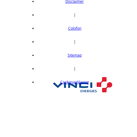
Disclaimer
(10st)
op aanvraag
|
Varistar plank, cabinetten 600-800mm,
RAL7035
Colofon
Plank, cabinetten 600-800mm, RAL7035, 75kg
op aanvraag
|
Varistar kabeloog, plastic
Sitemap
Kabeloog, plastic, 4st
op aanvraag
|
Varistar kabeloog, metaal, 100x100mm
Kabeloog, metaal, 100x100mm, 4st
Cookieverklaring
op aanvraag
Varistar kabeloog, metaal, 100x180mm
Kabeloog, metaal, 100x180mm, 4st
op aanvraag