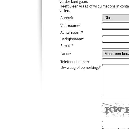
verder kunt gaan.
Heeft u een vraag of wilt u met ons in conta
vullen.
Aanhef
:
Voornaam
:*
Achternaam
:*
Bedrijfsnaam
:*
E-mail
:*
Land
:*
Telefoonnummer
:
Uw vraag of opmerking
:*