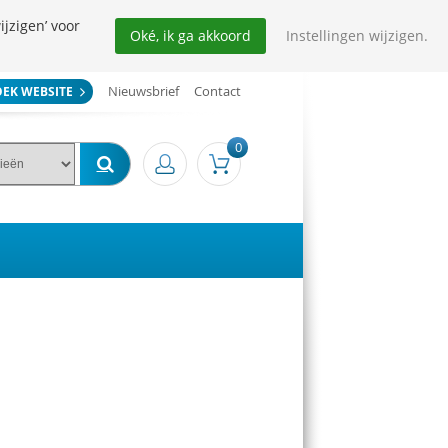
ijzigen’ voor
Oké, ik ga akkoord
Instellingen wijzigen.
Nieuwsbrief
Contact
OEK WEBSITE
0