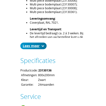
Multi piece bodemplaat (23130006);
Multi piece bodemplaat (23130007);
Multi piece bodemplaat (23130008);
Multi piece bodemplaat (23130361).
Leveringsomvang:
Coverplaat, RAL 7021.
Levertijd en Transport:
De levertijd bedraagt ca. 2 á 3 weken. Bij
het afronden van uw bestelling kunt u de
gewenste leverdatum aangeven.
Voor het afleveren van een coverplaat
Lees
gelden de standaard order- en
verzendkosten.
Specificaties
Productcode:
23130136
Afmetingen:
800x200mm
Kleur:
Zwart
Garantie:
24maanden
Service