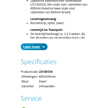
Zijwaartse kabeldoorvoer bodemplaat
(23130353), één stuks voor cabinetten van
600mm breed en twee stuks voor
cabinetten van 800mm breed;
Leveringsomvang:
Borstelstrip, nylon, zwart.
Levertijd en Transport:
De levertijd bedraagt ca. 2 á 3 weken. Bij
het afronden van uw bestelling kunt u de
gewenste leverdatum aangeven.
Voor het afleveren van een borstelstrip
Lees
gelden de standaard order- en
verzendkosten.
Specificaties
Productcode:
23130134
Afmetingen:
800x200mm
Kleur:
Zwart
Garantie:
24maanden
Service