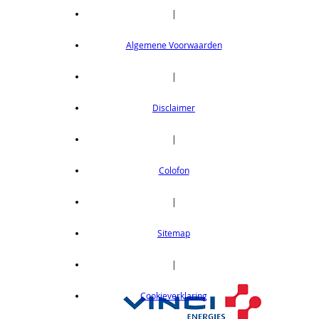
achterzijde, 600mm
|
Kabelbevestigingsrails achterzijde, 600mm,
RAL7021
Algemene Voorwaarden
op aanvraag
|
Disclaimer
|
Colofon
|
Sitemap
|
Cookieverklaring