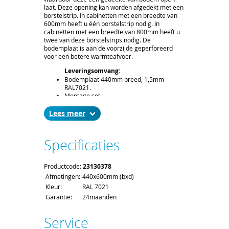
laat. Deze opening kan worden afgedekt met een
borstelstrip. In cabinetten met een breedte van
600mm heeft u één borstelstrip nodig. In
cabinetten met een breedte van 800mm heeft u
twee van deze borstelstrips nodig. De
bodemplaat is aan de voorzijde geperforeerd
voor een betere warmteafvoer.
Leveringsomvang:
Bodemplaat 440mm breed, 1,5mm
RAL7021.
Montage set.
Levertijd en Transport:
Lees
De levertijd bedraagt ca. 2 á 3 weken. Bij
het afronden van uw bestelling kunt u de
gewenste leverdatum aangeven.
Specificaties
Voor het afleveren van een bodemplaat
gelden de standaard order- en
verzendkosten.
Productcode:
23130378
Afmetingen:
440x600mm (bxd)
Kleur:
RAL 7021
Garantie:
24maanden
Service