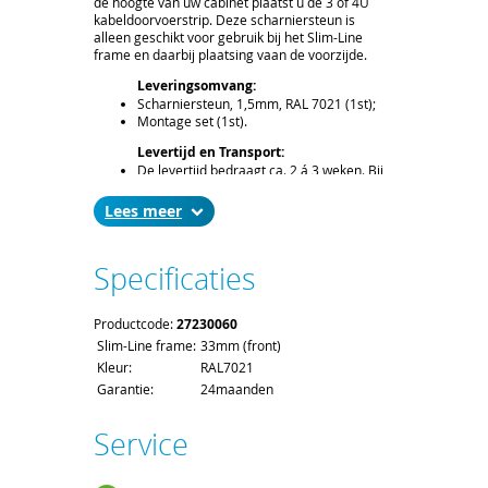
de hoogte van uw cabinet plaatst u de 3 of 4U
kabeldoorvoerstrip. Deze scharniersteun is
alleen geschikt voor gebruik bij het Slim-Line
frame en daarbij plaatsing vaan de voorzijde.
Leveringsomvang:
Scharniersteun, 1,5mm, RAL 7021 (1st);
Montage set (1st).
Levertijd en Transport:
De levertijd bedraagt ca. 2 á 3 weken. Bij
het afronden van uw bestelling kunt u de
gewenste leverdatum aangeven;
Lees
Voor het afleveren van een
scharniersteun gelden de standaard
order- en verzendkosten.
Specificaties
Productcode:
27230060
Slim-Line frame:
33mm (front)
Kleur:
RAL7021
Garantie:
24maanden
Service