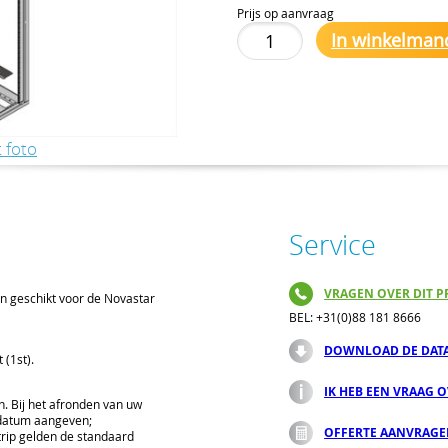
Prijs op aanvraag
In winkelman
 foto
Service
VRAGEN OVER DIT P
n geschikt voor de Novastar
BEL: +31(0)88 181 8666
DOWNLOAD DE DAT
 (1st).
IK HEB EEN VRAAG 
n. Bij het afronden van uw
rdatum aangeven;
OFFERTE AANVRAG
trip gelden de standaard