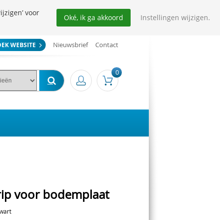
ijzigen’ voor
Oké, ik ga akkoord
Instellingen wijzigen.
Nieuwsbrief
Contact
OEK WEBSITE
0
rip voor bodemplaat
zwart