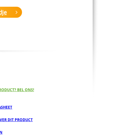
dje
RODUCT? BEL ONS!
ASHEET
OVER DIT PRODUCT
EN