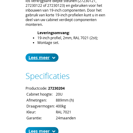
los verkrijgbare diepte steunen (27230121,
27230122 of 27230123) en gebruiken voor het
inbouwen van 19-inch componenten. Door het
gebruik van korte 19-inch profielen kunt u in een
deel van uw cabinet verdiept componenten
monteren.
Leveringsomvang:
19-inch profiel, 2mm, RAL 7021 (2st);
Montage set.
Levertijd en Transport:
De levertijd bedraagt ca. 2 á 3 weken. Bij
Lees
het afronden van uw bestelling kunt u de
gewenste leverdatum aangeven;
Voor het afleveren van 19-inch profielen
Specificaties
gelden de standaard order- en
verzendkosten.
Productcode:
27230204
Cabinet hoogte:
20U
Afmetingen:
889mm (h)
Draagvermogen:
400kg
Kleur:
RAL 7021
Garantie:
24maanden
Lees