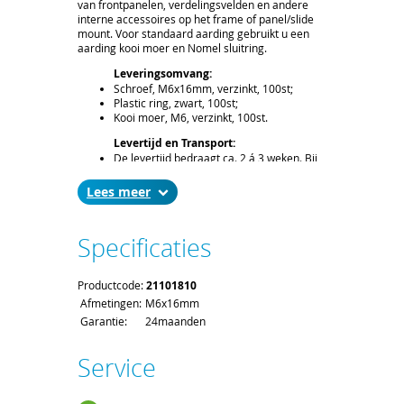
van frontpanelen, verdelingsvelden en andere
interne accessoires op het frame of panel/slide
mount. Voor standaard aarding gebruikt u een
aarding kooi moer en Nomel sluitring.
Leveringsomvang:
Schroef, M6x16mm, verzinkt, 100st;
Plastic ring, zwart, 100st;
Kooi moer, M6, verzinkt, 100st.
Levertijd en Transport:
De levertijd bedraagt ca. 2 á 3 weken. Bij
het afronden van uw bestelling kunt u de
gewenste leverdatum aangeven.
Lees
Voor het afleveren van een montage set
gelden de standaard order- en
verzendkosten.
Specificaties
Productcode:
21101810
Afmetingen:
M6x16mm
Garantie:
24maanden
Service