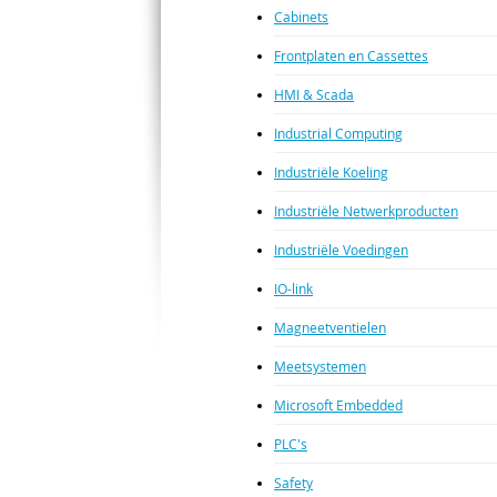
Cabinets
Frontplaten en Cassettes
HMI & Scada
Industrial Computing
Industriële Koeling
Industriële Netwerkproducten
Industriële Voedingen
IO-link
Magneetventielen
Meetsystemen
Microsoft Embedded
PLC's
Safety