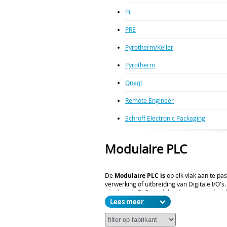
Pil
PRE
Pyrotherm/Keller
Pyrotherm
Qneqt
Remote Engineer
Schroff Electronic Packaging
Modulaire PLC
De
Modulaire PLC is
op elk vlak aan te pa
verwerking of uitbreiding van Digitale I/O
worden, de PLC wordt hierin voorzien door
aanvulling hierop bieden ze een ongekende 
Lees
een minimum beperkt wordt.
Wij helpen u graag bij de keuze van de juis