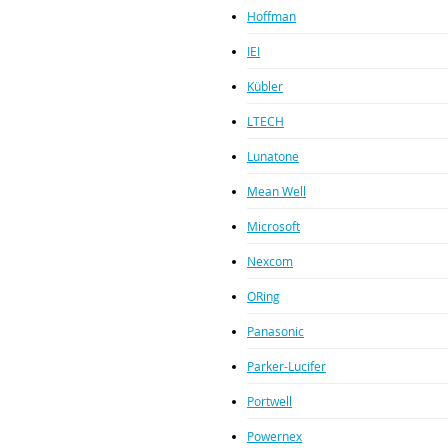
Hoffman
IEI
Kübler
LTECH
Lunatone
Mean Well
Microsoft
Nexcom
ORing
Panasonic
Parker-Lucifer
Portwell
Powernex