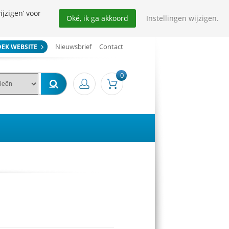
ijzigen’ voor
Oké, ik ga akkoord
Instellingen wijzigen.
Nieuwsbrief
Contact
OEK WEBSITE
0