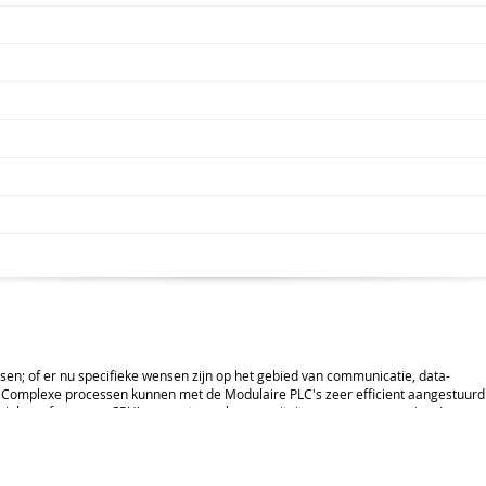
ssen; of er nu specifieke wensen zijn op het gebied van communicatie, data-
's. Complexe processen kunnen met de Modulaire PLC's zeer efficient aangestuurd
 high-performance CPU's en grote opslagcapaciteit voor programmering. In
betrouwbaarheid, zodat het risico op stilstand van de aangestuurde applicatie t
te Modulaire PLC.
Klik hier
om vrijblijvend contact op te nemen met onze