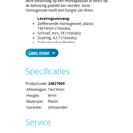
deze eenvoudig op een montageplaat of direct op
de behuizing geplakt kan worden. Deze
montagevoet heeft een hoogte van 9mm.
Leveringsomvang:
Zelfklevende montagevoet, plastic,
19x19mm (10stuks);
Schroef, torx, T8 (10stuks);
Sluitring, A2.7 (10stuks);
Gebruikershandleiding.
Levertijd en Transport:
Lees
De levertijd bedraagt ca. 2 á 3 weken. Bij
het afronden van uw bestelling kunt u de
gewenste leverdatum aangeven.
Specificaties
Voor het afleveren van een montagevoet
gelden de standaard order- en
verzendkosten.
Productcode:
24827009
Afmetingen:
19x19mm
Hoogte:
9mm
Materiaal:
Plastic
Garantie:
24maanden
Service