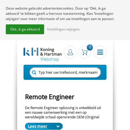
Deze website gebruikt advertentiecookies. Door op 'Oké, ik ga
akkoord' te klikken geeft u hiervoor toestemming. Kies ‘Instellingen
wijzigen’ voor meer informatie of om uw instellingen aan te passen.
Oké, ik ga akkoord
Instellingen wijzigen.
0
Remote Engineer
De Remote Engineer oplossing is ontwikkeld uit
een nauwe samenwerking met een op
wereldwijde schaal opererende OEM (Original
Equipment Manufacturer) en een innovatief
Lees
industriële automatisering bedrijf. Door de