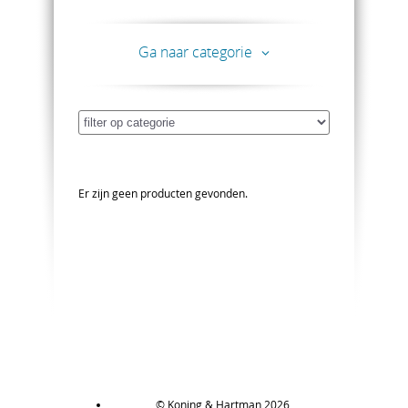
combinatie van beide disciplines konden de
behoeften van onderhoud en beheer van
materieel op afstand met duidelijk voordeel voor
de eindklant en machinebouwer gerealiseerd
Ga naar categorie
worden. Het resultaat is het volledig ontzorgen
met betrekking tot toegang tot uw installatie of
machine, overal ter wereld, op elk moment van
de dag. Heeft u vragen over de mogelijkheden
van Remote Engineer?
Neem vandaag nog
contact op met onze productexperts voor een
deskundig advies.
Er zijn geen producten gevonden.
© Koning & Hartman 2026