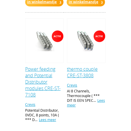
in winkelmandje
in winkelmandje
Power feeding
thermo couple
and Potential
CRE-ST-3808
Distributor
Crevis
modules CRE-ST-
AI 8 Channels,
7108
Thermocouple ( ***
DIT IS EEN SPEC...
Lees
Crevis
meer
Potential Distributor,
0VDC, 8 points, 10A (
*** D...
Lees meer