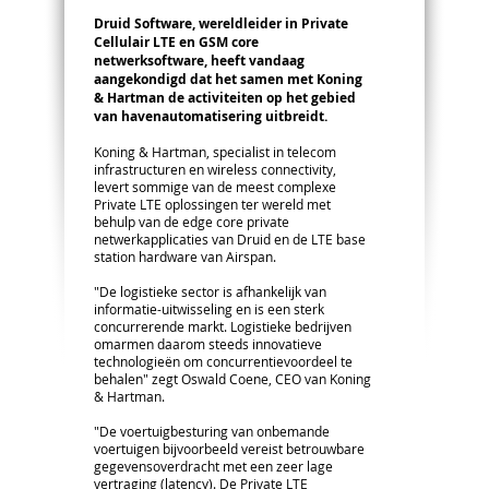
Druid Software, wereldleider in Private
Cellulair LTE en GSM core
netwerksoftware, heeft vandaag
aangekondigd dat het samen met Koning
& Hartman de activiteiten op het gebied
van havenautomatisering uitbreidt.
Koning & Hartman, specialist in telecom
infrastructuren en wireless connectivity,
levert sommige van de meest complexe
Private LTE oplossingen ter wereld met
behulp van de edge core private
netwerkapplicaties van Druid en de LTE base
station hardware van Airspan.
"De logistieke sector is afhankelijk van
informatie-uitwisseling en is een sterk
concurrerende markt. Logistieke bedrijven
omarmen daarom steeds innovatieve
technologieën om concurrentievoordeel te
behalen" zegt Oswald Coene, CEO van Koning
& Hartman.
"De voertuigbesturing van onbemande
voertuigen bijvoorbeeld vereist betrouwbare
gegevensoverdracht met een zeer lage
vertraging (latency). De Private LTE