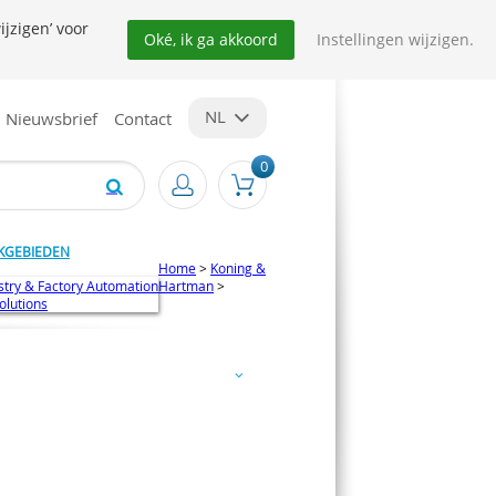
ijzigen’ voor
Oké, ik ga akkoord
Instellingen wijzigen.
NL
Nieuwsbrief
Contact
0
KGEBIEDEN
Home
>
Koning &
stry & Factory Automation
Hartman
>
Solutions