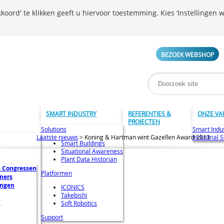
koord' te klikken geeft u hiervoor toestemming. Kies ‘Instellingen w
BEZOEK WEBSHOP
SMART INDUSTRY
REFERENTIES &
ONZE VA
PROJECTEN
Solutions
Smart Indu
Laatste nieuws
>
Koning & Hartman wint Gazellen Award 2013
Industrial 
Smart Buildings
Situational Awareness
Plant Data Historian
 Congressen
Platformen
ners
ingen
ICONICS
Takebishi
n
Soft Robotics
Support