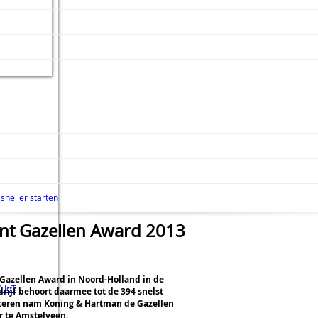
sneller starten
nt Gazellen Award 2013
Gazellen Award in Noord-Holland in de
 IoT
rijf behoort daarmee tot de 394 snelst
steren nam Koning & Hartman de Gazellen
r te Amstelveen.