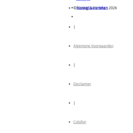
Account aanmaken
© Koning & Hartman 2026
|
Algemene Voorwaarden
|
Disclaimer
|
Colofon