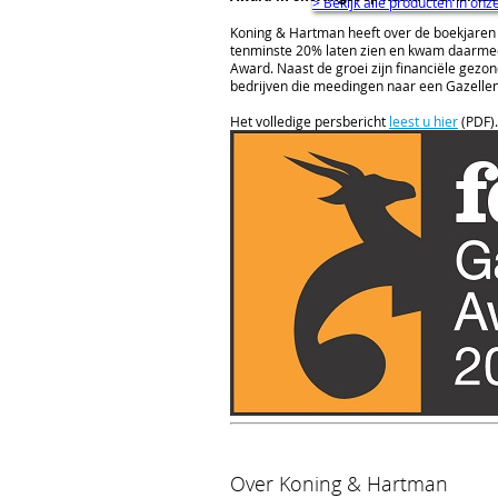
> Bekijk alle producten in on
Koning & Hartman heeft over de boekjaren
tenminste 20% laten zien en kwam daarme
Award. Naast de groei zijn financiële gezo
bedrijven die meedingen naar een Gazelle
Het volledige persbericht
leest u hier
(PDF).
Over Koning & Hartman