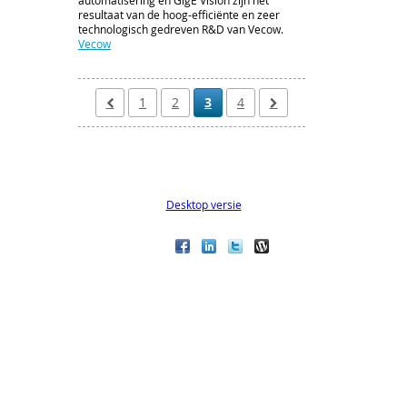
automatisering en GigE Vision zijn het
resultaat van de hoog-efficiënte en zeer
technologisch gedreven R&D van Vecow.
Vecow
1
2
3
4
Desktop versie