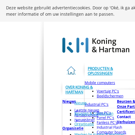
Deze website gebruikt advertentiecookies. Door op 'Oké, ik ga ak
meer informatie of om uw instellingen aan te passen.
PRODUCTEN &
OPLOSSINGEN
Mobile computers
OVER KONING &
Voertuig PC's
HARTMAN
Beeldschermen
Nieuws
Beurzen &
Nieuws
Industrial PC's
Onze Part
Laatste nieuws
Certificer
Box PC's
Beurzen & Congressen
Persberichten
Contact
Panel PC's
Nieuwsbrief
Verhuize
Fanless PC's
Organisatie
Industrial Flash
Organisatie
Computer boards
Werken bij Koning & Hartman