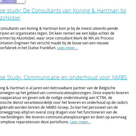
ze webshop
se study: De Consultants van Koning & Hartman bij
zoNobel
consultants van Koning & Hartman kom je bij de meest uiteenlo-pende
rijven en organisaties tegen. Dit keer nemen we een kijkje achter de
ermen bij AkzoNobel, waar onze consultant Mark de Wit als Process
omation Engineer het verschil maakt bij de bouw van een nieuwe
oorfabriek in het Duitse Frankfurt.
Lees meer...
se Study: Communicatie en onderhoud voor NMBS
ing & Hartman is al jaren een betrouwbare partner van de Belgische
orwegen op het gebied van communicatieoplossingen. Onze experts leveren
ioapparatuur en geven ook de nodige ondersteuning aan ICTRA, de
hnische dienst verantwoordelijk voor het leveren en onderhoud op de radio’s
 gebruikt worden binnen de NMBS-Groep. Zo kan het personeel van de
orweggroep altijd en overal zorg dragen voor het functioneren van de
inverbindingen. We leveren communicatieoplossingen en doen op aanvraag
complexe reparatiesvan deze portofoons.
Lees meer...