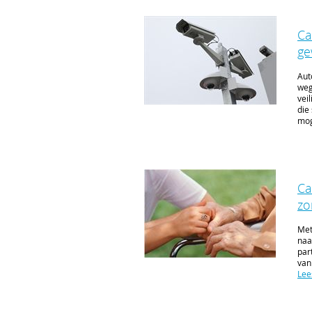
Ca
ge
Aut
weg
vei
die
mog
Ca
zo
Met
naa
par
van
Lee