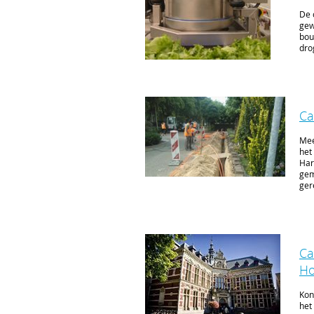
De 
gew
bou
dro
Ca
Mee
het
Har
gem
ger
Ca
Ho
Kon
het