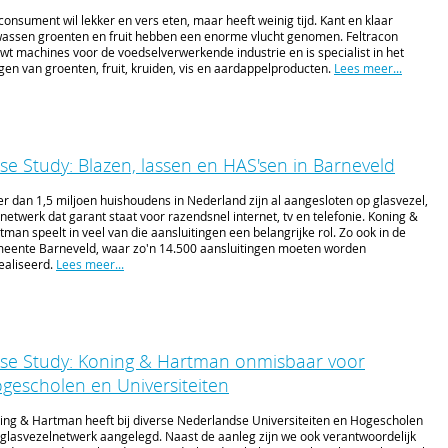
consument wil lekker en vers eten, maar heeft weinig tijd. Kant en klaar
assen groenten en fruit hebben een enorme vlucht genomen. Feltracon
wt machines voor de voedselverwerkende industrie en is specialist in het
gen van groenten, fruit, kruiden, vis en aardappelproducten.
Lees meer...
se Study: Blazen, lassen en HAS'sen in Barneveld
r dan 1,5 miljoen huishoudens in Nederland zijn al aangesloten op glasvezel,
 netwerk dat garant staat voor razendsnel internet, tv en telefonie. Koning &
tman speelt in veel van die aansluitingen een belangrijke rol. Zo ook in de
eente Barneveld, waar zo'n 14.500 aansluitingen moeten worden
ealiseerd.
Lees meer...
se Study: Koning & Hartman onmisbaar voor
gescholen en Universiteiten
ing & Hartman heeft bij diverse Nederlandse Universiteiten en Hogescholen
 glasvezelnetwerk aangelegd. Naast de aanleg zijn we ook verantwoordelijk