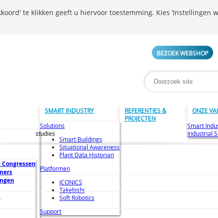
koord' te klikken geeft u hiervoor toestemming. Kies ‘Instellingen w
BEZOEK WEBSHOP
SMART INDUSTRY
REFERENTIES &
ONZE VA
PROJECTEN
Solutions
Smart Indu
studies
Industrial 
Smart Buildings
Situational Awareness
Plant Data Historian
 Congressen
Platformen
ners
ingen
ICONICS
Takebishi
n
Soft Robotics
Support