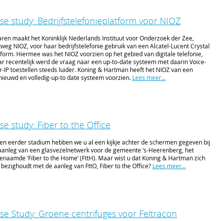
se study: Bedrijfstelefonieplatform voor NIOZ
jaren maakt het Koninklijk Nederlands Instituut voor Onderzoek der Zee,
tweg NIOZ, voor haar bedrijfstelefonie gebruik van een Alcatel-Lucent Crystal
tform. Hiermee was het NIOZ voorzien op het gebied van digitale telefonie,
r recentelijk werd de vraag naar een up-to-date systeem met daarin Voice-
r-IP toestellen steeds luider. Koning & Hartman heeft het NIOZ van een
nieuwd en volledig-up-to date systeem voorzien.
Lees meer...
se study: Fiber to the Office
een eerder stadium hebben we u al een kijkje achter de schermen gegeven bij
aanleg van een glasvezelnetwerk voor de gemeente ’s-Heerenberg, het
enaamde ‘Fiber to the Home’ (FttH). Maar wist u dat Koning & Hartman zich
 bezighoudt met de aanleg van FttO, Fiber to the Office?
Lees meer...
se Study: Groene centrifuges voor Feltracon