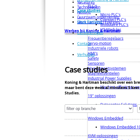
Vacatures
PLC's
Technovation
Case studies
Historie
Micro PLC's
Duurzaam ondernemen
Compact PLC's
Onze Partners
Merk van VINCI Energies
Modulaire PLC's
I/O Modules
Werken bij Koning & Hartman
Certificeringen
Frequentieregelaars
Servo-motion
Contact
Industriële robots
HMI's
Verhuizen
Safety
Sensoren
Case studies
Niveaumeetsystemen
Magneetventielen
Industrial Power Supplies
Koning & Hartman beschikt over een bree
Machine efficiënter en 
maar bent deze week al minstens 5 keer 
Studies.
19" oplossingen
Datacenter Solutions
Cabinetten
Windows Embedded
Windows Embedded 10
KVM-oplossingen