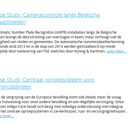
se Study: Cameracontrole langs Belgische
westwegen
omatic Number Plate Recognition (ANPR) installaties langs de Belgische
en brengt de doorstroming van voertuigen in kaart, maar verhoogt ook de
ligheid van steden en gemeentes. De automatische nummerplaatherkenning
 sinds eind 2013 en in de loop van 2014 werden geïnstalleerd zijn mede
elijk door toelevering van PoE-switches door Koning & Hartman.
Lees meer...
se Study: Centraal oproepsysteem voor
rginstellingen
 de vergrijzing van de Europese bevolking komt ook steeds meer de vraag
r huisvesting voor onze oudere bevolking en een degelijke verzorging. Onze
tner Indigo Care houdt zich bezig met volledige ondersteuning met inbegrip
 het centrale oproepsystemen in zie-kenhuizen, rust- en verzorgingstehuizen.
s meer...