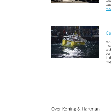
voo
van
mee
Ca
MAR
ins
tec
tra
In 
mog
Over Koning & Hartman