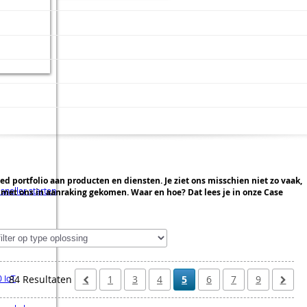
d portfolio aan producten en diensten. Je ziet ons misschien niet zo vaak,
sneller starten
met ons in aanraking gekomen. Waar en hoe? Dat lees je in onze Case
 IoT
84 Resultaten
1
3
4
5
6
7
9