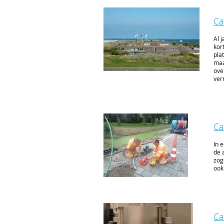
Ca
Al 
kor
pla
maa
ove
ver
Ca
In 
de 
zog
ook
Ca