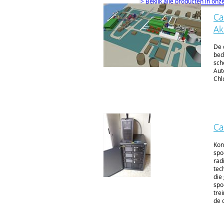
> Bekijk alle producten in on
Ca
Ak
De 
bed
sch
Aut
Chl
Ca
Kon
spo
rad
tec
die
spo
tre
de 