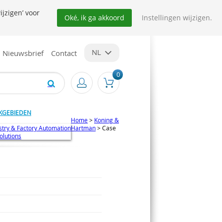
ijzigen’ voor
Oké, ik ga akkoord
Instellingen wijzigen.
NL
Nieuwsbrief
Contact
0
KGEBIEDEN
Home
>
Koning &
stry & Factory Automation
Hartman
>
Case
Solutions