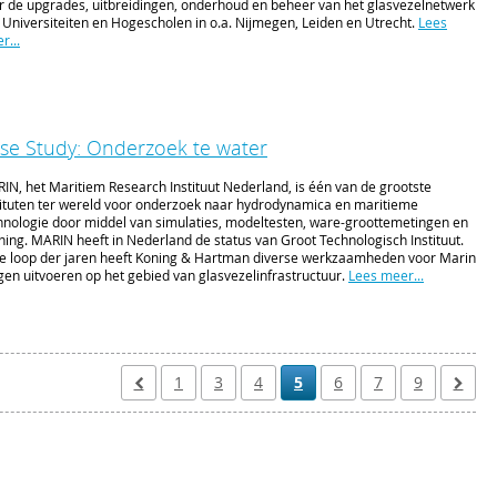
r de upgrades, uitbreidingen, onderhoud en beheer van het glasvezelnetwerk
 Universiteiten en Hogescholen in o.a. Nijmegen, Leiden en Utrecht.
Lees
r...
se Study: Onderzoek te water
IN, het Maritiem Research Instituut Nederland, is één van de grootste
tituten ter wereld voor onderzoek naar hydrodynamica en maritieme
hnologie door middel van simulaties, modeltesten, ware-groottemetingen en
ining. MARIN heeft in Nederland de status van Groot Technologisch Instituut.
de loop der jaren heeft Koning & Hartman diverse werkzaamheden voor Marin
en uitvoeren op het gebied van glasvezelinfrastructuur.
Lees meer...
1
3
4
5
6
7
9