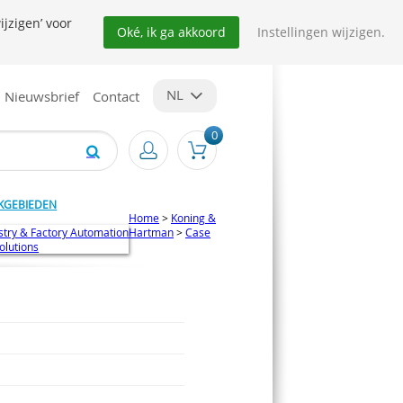
ijzigen’ voor
Oké, ik ga akkoord
Instellingen wijzigen.
NL
Nieuwsbrief
Contact
0
KGEBIEDEN
Home
>
Koning &
stry & Factory Automation
Hartman
>
Case
Solutions