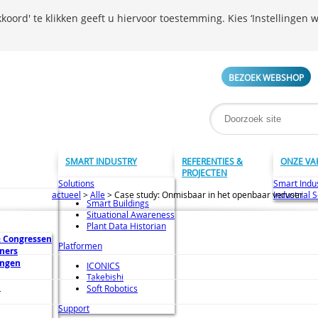
koord' te klikken geeft u hiervoor toestemming. Kies ‘Instellingen w
BEZOEK WEBSHOP
SMART INDUSTRY
REFERENTIES &
ONZE VA
PROJECTEN
Solutions
Smart Indu
actueel
>
Alle
>
Case study: Onmisbaar in het openbaar vervoer
Industrial 
Smart Buildings
Situational Awareness
Plant Data Historian
 Congressen
Platformen
ners
ingen
ICONICS
Takebishi
n
Soft Robotics
Support