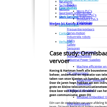
Vacatures
PLC's
Technovation
Case studies
Historie
Micro PLC's
Duurzaam ondernemen
Compact PLC's
Onze Partners
Merk van VINCI Energies
Modulaire PLC's
I/O Modules
Werken bij Koning & Hartman
Certificeringen
Frequentieregelaars
Servo-motion
Contact
Industriële robots
HMI's
Verhuizen
Safety
Sensoren
Case study: Onmisbaa
Niveaumeetsystemen
Magneetventielen
vervoer
Industrial Power Supplies
Machine efficiënter en 
Koning & Hartman heeft alle bouwstenen 
19" oplossingen
beheer, onderhoud en reparatie van te
taken van onze klanten uit handen, zoda
Datacenter Solutions
Door de jaren heen hebben we een ind
Cabinetten
grote en kleine telecommunicatienetwerk
Windows Embedded
Deze keer een kijkje in de wereld van het
geen communicatie, geen OV.
Windows Embedded 10
Eén van de onderdelen van onze afdeling M
KVM-oplossingen
team. Dit team bestaat uit twintig medewer