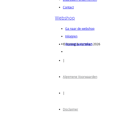
Contact
Webshop
Ga naar de webshop
Inloggen
Account aanmaken
© Koning & Hartman 2026
|
Algemene Voorwaarden
|
Disclaimer