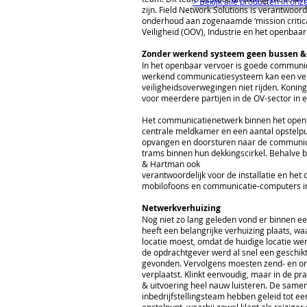
> Bekijk alle producten in on
zijn. Field Network Solutions is verantwoord
onderhoud aan zogenaamde ‘mission critic
Veiligheid (OOV), Industrie en het openbaar
Zonder werkend systeem geen bussen &
In het openbaar vervoer is goede communica
werkend communicatiesysteem kan een ver
veiligheidsoverwegingen niet rijden. Koni
voor meerdere partijen in de OV-sector in 
Het communicatienetwerk binnen het open
centrale meldkamer en een aantal opstelpu
opvangen en doorsturen naar de communica
trams binnen hun dekkingscirkel. Behalve 
& Hartman ook
verantwoordelijk voor de installatie en he
mobilofoons en communicatie-computers in
Netwerkverhuizing
Nog niet zo lang geleden vond er binnen e
heeft een belangrijke verhuizing plaats, w
locatie moest, omdat de huidige locatie w
de opdrachtgever werd al snel een geschikte
gevonden. Vervolgens moesten zend- en on
verplaatst. Klinkt eenvoudig, maar in de pr
& uitvoering heel nauw luisteren. De samen
inbedrijfstellingsteam hebben geleid tot ee