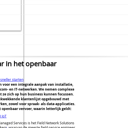
r in het openbaar
sneller starten
voor een integrale aanpak van installatie,
lecom- en IT-netwerken. We nemen complexe
t ze zich op hun business kunnen focussen.
rukwekkende klantenlijst opgebouwd met
en, zowel voor spraak- als data-applicaties.
 openbaar vervoer, waarin letterlijk geldt:
 IoT
anaged Services is het Field Network Solutions
kers, waarvan de meeste field service engineer