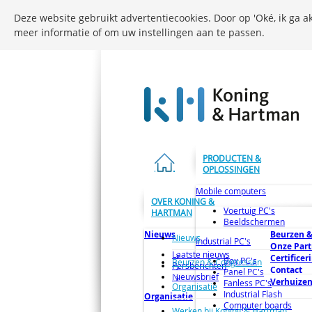
Deze website gebruikt advertentiecookies. Door op 'Oké, ik ga ak
meer informatie of om uw instellingen aan te passen.
PRODUCTEN &
OPLOSSINGEN
Mobile computers
OVER KONING &
Voertuig PC's
HARTMAN
Beeldschermen
Nieuws
Beurzen &
Nieuws
Industrial PC's
Onze Part
Laatste nieuws
Certificer
Box PC's
Beurzen & Congressen
Persberichten
Contact
Panel PC's
Nieuwsbrief
Verhuize
Fanless PC's
Organisatie
Industrial Flash
Organisatie
Computer boards
Werken bij Koning & Hartman