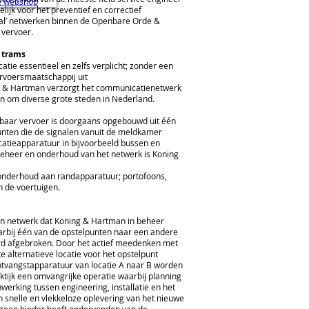
ze webshop
elijk voor het preventief en correctief
al’ netwerken binnen de Openbare Orde &
 vervoer.
 trams
tie essentieel en zelfs verplicht; zonder een
voersmaatschappij uit
ng & Hartman verzorgt het communicatienetwerk
en om diverse grote steden in Nederland.
baar vervoer is doorgaans opgebouwd uit één
nten die de signalen vanuit de meldkamer
tieapparatuur in bijvoorbeeld bussen en
beheer en onderhoud van het netwerk is Koning
t onderhoud aan randapparatuur; portofoons,
 de voertuigen.
en netwerk dat Koning & Hartman in beheer
aarbij één van de opstelpunten naar een andere
erd afgebroken. Door het actief meedenken met
 alternatieve locatie voor het opstelpunt
tvangstapparatuur van locatie A naar B worden
aktijk een omvangrijke operatie waarbij planning
werking tussen engineering, installatie en het
n snelle en vlekkeloze oplevering van het nieuwe