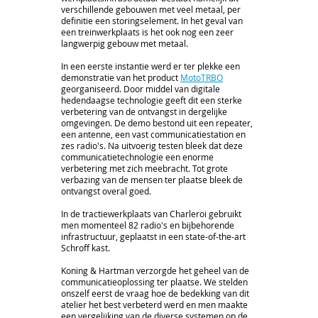
verschillende gebouwen met veel metaal, per
definitie een storingselement. In het geval van
een treinwerkplaats is het ook nog een zeer
langwerpig gebouw met metaal.
In een eerste instantie werd er ter plekke een
demonstratie van het product
MotoTRBO
georganiseerd. Door middel van digitale
hedendaagse technologie geeft dit een sterke
verbetering van de ontvangst in dergelijke
omgevingen. De demo bestond uit een repeater,
een antenne, een vast communicatiestation en
zes radio's. Na uitvoerig testen bleek dat deze
communicatietechnologie een enorme
verbetering met zich meebracht. Tot grote
verbazing van de mensen ter plaatse bleek de
ontvangst overal goed.
In de tractiewerkplaats van Charleroi gebruikt
men momenteel 82 radio's en bijbehorende
infrastructuur, geplaatst in een state-of-the-art
Schroff kast.
Koning & Hartman verzorgde het geheel van de
communicatieoplossing ter plaatse. We stelden
onszelf eerst de vraag hoe de bedekking van dit
atelier het best verbeterd werd en men maakte
een vergelijking van de diverse systemen op de